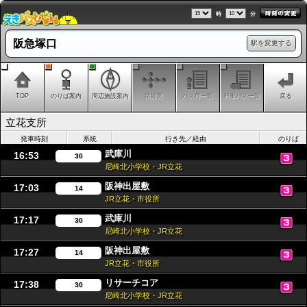
時
分
阪急塚口
駅を変更する
TOP
のりば案内
周辺施設案内
路線図
バス停一覧
発車バス一覧
戻る
立花支所
発車時刻
系統
行き先／経由
のりば
武庫川
16:53
30
尼崎北小学校・JR立花
阪神出屋敷
17:03
14
JR立花・市役所
武庫川
17:17
30
尼崎北小学校・JR立花
阪神出屋敷
17:27
14
JR立花・市役所
リサーチコア
17:38
30
尼崎北小学校・JR立花