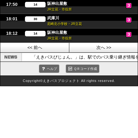
阪神出屋敷
17:50
14
JR立花・市役所
武庫川
18:01
30
尼崎北小学校・JR立花
阪神出屋敷
18:12
14
JR立花・市役所
<< 前へ
次へ >>
「えきバスびじょん。」は、駅でのバス乗り継ぎ情報
ヘルプ
ＱＲコード作成
Copyright©えきバスプロジェクト All rights reserved.