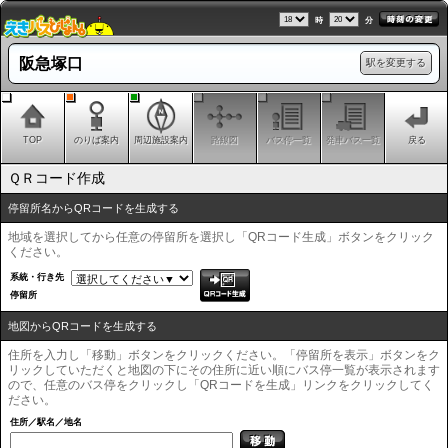
時
分
阪急塚口
駅を変更する
TOP
のりば案内
周辺施設案内
路線図
バス停一覧
発車バス一覧
戻る
ＱＲコード作成
停留所名からQRコードを生成する
地域を選択してから任意の停留所を選択し「QRコード生成」ボタンをクリック
ください。
系統・行き先
停留所
地図からQRコードを生成する
住所を入力し「移動」ボタンをクリックください。「停留所を表示」ボタンをク
リックしていただくと地図の下にその住所に近い順にバス停一覧が表示されます
ので、任意のバス停をクリックし「QRコードを生成」リンクをクリックしてく
ださい。
住所／駅名／地名