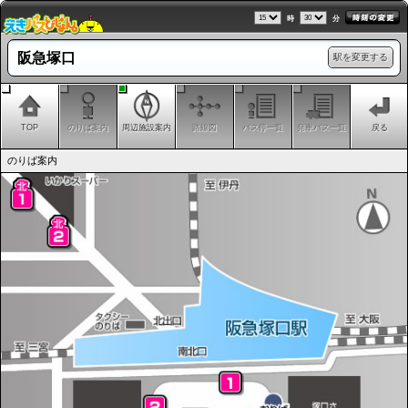
時
分
阪急塚口
駅を変更する
TOP
のりば案内
周辺施設案内
路線図
バス停一覧
発車バス一覧
戻る
のりば案内