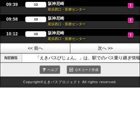
阪神尼崎
09:39
13
尾浜西口・医療センター
阪神尼崎
09:58
13
尾浜西口・医療センター
阪神尼崎
10:12
13
尾浜西口・医療センター
<< 前へ
次へ >>
「えきバスびじょん。」は、駅でのバス乗り継ぎ情報
ヘルプ
ＱＲコード作成
Copyright©えきバスプロジェクト All rights reserved.