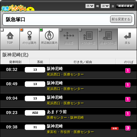
時
分
阪急塚口
駅を変更する
TOP
のりば案内
周辺施設案内
路線図
バス停一覧
発車バス一覧
戻る
阪神尼崎(北)
発車時刻
系統
行き先／経由
のりば
阪神尼崎
08:32
13
尾浜西口・医療センター
阪神尼崎
08:49
13
尾浜西口・医療センター
阪神尼崎
09:04
13
尾浜西口・医療センター
あまドラ前
09:23
AD2
医療センター・阪神尼崎
阪神尼崎
09:38
31
東富松・市役所・医療センター