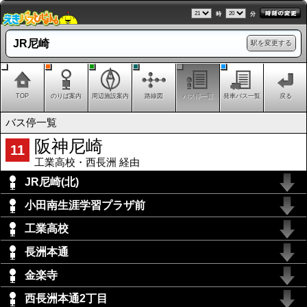
時
分
JR尼崎
駅を変更する
TOP
のりば案内
周辺施設案内
路線図
バス停一覧
発車バス一覧
戻る
バス停一覧
阪神尼崎
11
工業高校・西長洲 経由
JR尼崎(北)
小田南生涯学習プラザ前
工業高校
長洲本通
金楽寺
西長洲本通2丁目