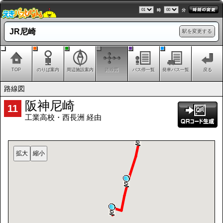
時
分
JR尼崎
駅を変更する
TOP
のりば案内
周辺施設案内
路線図
バス停一覧
発車バス一覧
戻る
路線図
阪神尼崎
11
工業高校・西長洲 経由