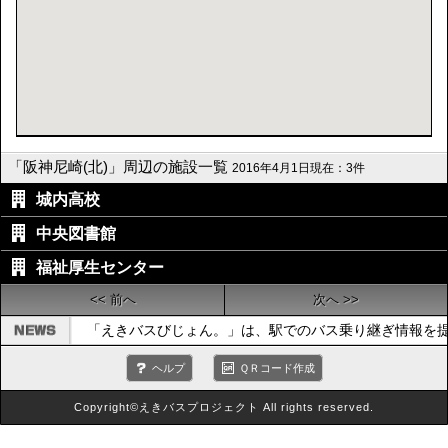
「阪神尼崎(北)」周辺の施設一覧
2016年4月1日現在：3件
城内高校
中央図書館
福祉厚生センター
<< 前へ
次へ >>
「えきバスびじょん。」は、駅でのバス乗り継ぎ情報を
ヘルプ
ＱＲコード作成
Copyright©えきバスプロジェクト All rights reserved.