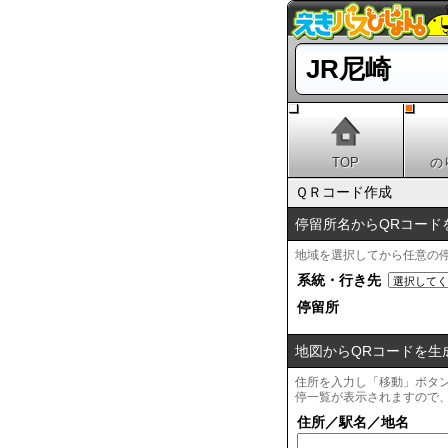
JR尼崎
TOP
の
ＱＲコード作成
停留所名からQRコード
地域を選択してから任意の
系統・行き先
停留所
地図からQRコードを生
住所を入力し「移動」ボタ
停一覧が表示されますので
住所／駅名／地名