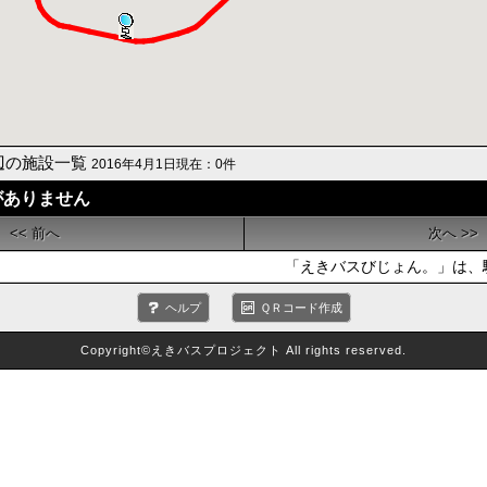
辺の施設一覧
2016年4月1日現在：0件
がありません
<< 前へ
次へ >>
「えきバスびじょん。」は、駅
ヘルプ
ＱＲコード作成
Copyright©えきバスプロジェクト All rights reserved.