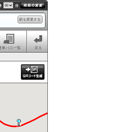
時
分
駅を変更する
発車バス一覧
戻る