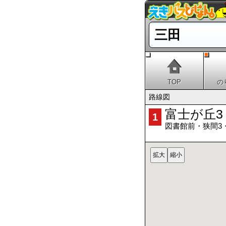
三田
TOP
の
路線図
富士が丘3
1
図書館前・狭間3