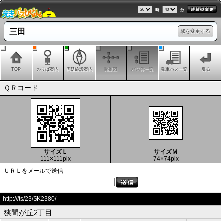
時
分
三田
駅を変更する
TOP
のりば案内
周辺施設案内
路線図
バス停一覧
発車バス一覧
戻る
ＱＲコード
サイズＬ
サイズＭ
111×111pix
74×74pix
ＵＲＬをメールで送信
http:///ts/23/SK2380/
狭間が丘2丁目