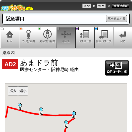
時
分
阪急塚口
駅を変更する
TOP
のりば案内
周辺施設案内
路線図
バス停一覧
発車バス一覧
戻る
路線図
あまドラ前
AD2
医療センター・阪神尼崎 経由