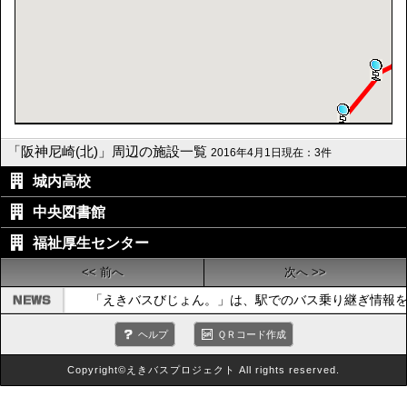
「阪神尼崎(北)」周辺の施設一覧
2016年4月1日現在：3件
城内高校
中央図書館
福祉厚生センター
<< 前へ
次へ >>
「えきバスびじょん。」は、駅でのバス乗り継ぎ情報を
ヘルプ
ＱＲコード作成
Copyright©えきバスプロジェクト All rights reserved.