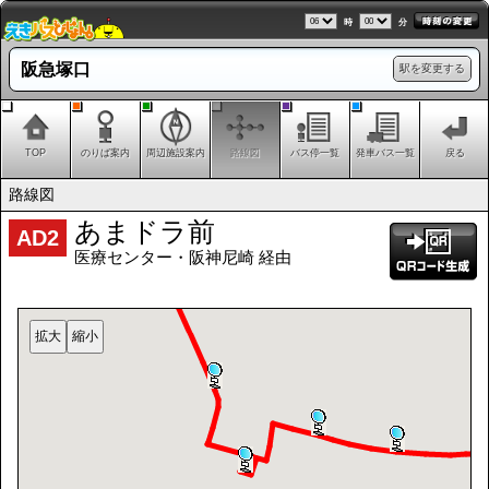
時
分
阪急塚口
駅を変更する
TOP
のりば案内
周辺施設案内
路線図
バス停一覧
発車バス一覧
戻る
路線図
あまドラ前
AD2
医療センター・阪神尼崎 経由