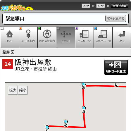
時
分
阪急塚口
駅を変更する
TOP
のりば案内
周辺施設案内
路線図
バス停一覧
発車バス一覧
戻る
路線図
阪神出屋敷
14
JR立花・市役所 経由