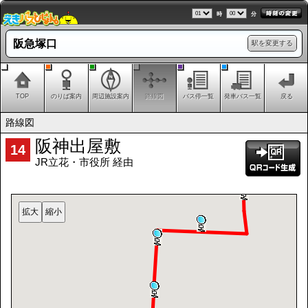
時
分
阪急塚口
駅を変更する
TOP
のりば案内
周辺施設案内
路線図
バス停一覧
発車バス一覧
戻る
路線図
阪神出屋敷
14
JR立花・市役所 経由