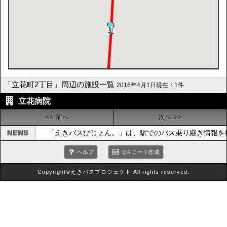
「立花町2丁目」周辺の施設一覧
2016年4月1日現在：1件
立花病院
<< 前へ
次へ >>
「えきバスびじょん。」は、駅でのバス乗り継ぎ情報を
ヘルプ
ＱＲコード作成
Copyright©えきバスプロジェクト All rights reserved.