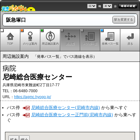
時
分
阪急塚口
駅を変更する
TOP
のりば案内
周辺施設案内
路線図
バス停一覧
発車バス一覧
戻る
周辺施設案内
「発車バス一覧」でバス路線を表示）
病院
尼崎総合医療センター
兵庫県尼崎市東難波町2丁目17-77
TEL：06-6480-7000
URL：
https://agmc.hyogo.jp/
バス停
尼崎総合医療センター(尼崎市内線)
から東へすぐ
バス停
尼崎総合医療センター正門前(尼崎市内線)
から東へす
ぐ