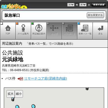
時
分
阪急塚口
駅を変更する
TOP
のりば案内
周辺施設案内
路線図
バス停一覧
発車バス一覧
戻る
周辺施設案内
「発車バス一覧」でバス路線を表示）
公共施設
元浜緑地
兵庫県尼崎市元浜町1丁目
TEL：06-6489-6531 (市役所公園課)
バス停
リサーチコア前(尼崎市内線)