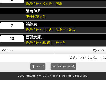
阪急伊丹・桜ケ丘・南畑
阪急伊丹
伊丹郵便局前
鴻池東
7
阪急伊丹・小井内・昆陽里・池尻
西野武庫川
18
阪急伊丹・札場辻・松ヶ丘
<< 前へ
次へ >>
「えきバスびじょん。」は、
ヘルプ
ＱＲコード作成
Copyright©えきバスプロジェクト All rights reserved.