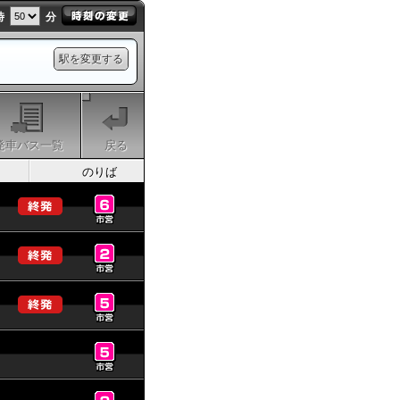
時
分
駅を変更する
発車バス一覧
戻る
のりば