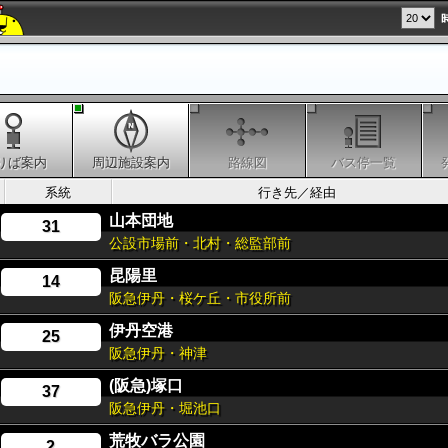
りば案内
周辺施設案内
路線図
バス停一覧
系統
行き先／経由
山本団地
31
公設市場前・北村・総監部前
昆陽里
14
阪急伊丹・桜ケ丘・市役所前
伊丹空港
25
阪急伊丹・神津
(阪急)塚口
37
阪急伊丹・堀池口
荒牧バラ公園
2