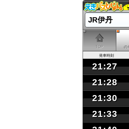
JR伊丹
TOP
の
発車時刻
21:27
21:28
21:30
21:33