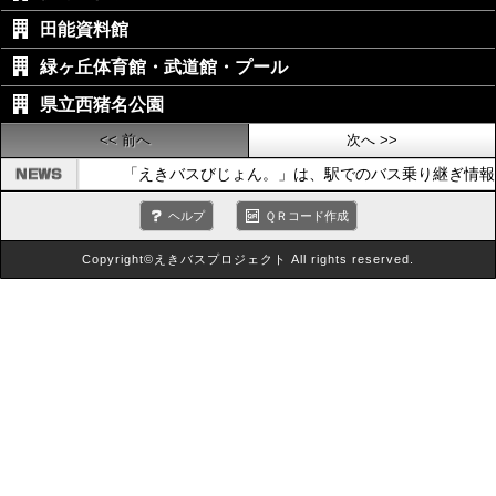
田能資料館
緑ヶ丘体育館・武道館・プール
県立西猪名公園
<< 前へ
次へ >>
「えきバスびじょん。」は、駅でのバス乗り継ぎ情報
ヘルプ
ＱＲコード作成
Copyright©えきバスプロジェクト All rights reserved.