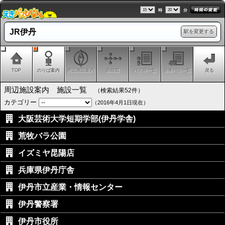
時
分
JR伊丹
駅を変更する
TOP
のりば案内
周辺施設案内
路線図
バス停一覧
発車バス一覧
戻る
周辺施設案内 施設一覧
（検索結果52件）
カテゴリー
（2016年4月1日現在）
大阪芸術大学短期学部(伊丹学舎)
荒牧バラ公園
イズミヤ昆陽店
兵庫県伊丹庁舎
伊丹市立産業・情報センター
伊丹警察署
伊丹市役所