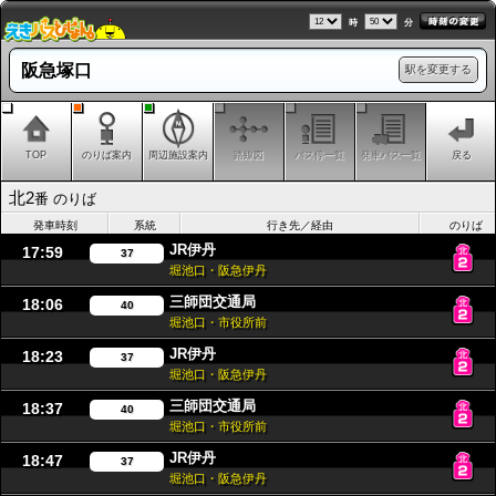
時
分
阪急塚口
駅を変更する
TOP
のりば案内
周辺施設案内
路線図
バス停一覧
発車バス一覧
戻る
北2
番 のりば
発車時刻
系統
行き先／経由
のりば
JR伊丹
17:59
37
堀池口・阪急伊丹
三師団交通局
18:06
40
堀池口・市役所前
JR伊丹
18:23
37
堀池口・阪急伊丹
三師団交通局
18:37
40
堀池口・市役所前
JR伊丹
18:47
37
堀池口・阪急伊丹