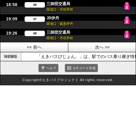
三師団交通局
18:58
40
堀池口・市役所前
JR伊丹
19:09
37
堀池口・阪急伊丹
三師団交通局
19:26
40
堀池口・市役所前
<< 前へ
次へ >>
「えきバスびじょん。」は、駅でのバス乗り継ぎ情
ヘルプ
ＱＲコード作成
Copyright©えきバスプロジェクト All rights reserved.