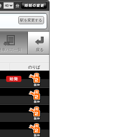
時
分
駅を変更する
発車バス一覧
戻る
のりば