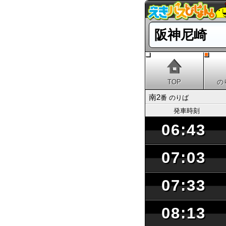
阪神尼崎
TOP
の
南2
番 のりば
発車時刻
06:43
07:03
07:33
08:13