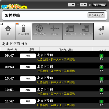
時
分
阪神尼崎
駅を変更する
TOP
のりば案内
周辺施設案内
路線図
バス停一覧
発車バス一覧
戻る
あまドラ前
行き
発車時刻
系統
行き先／経由
のりば
あまドラ前
09:47
AD1
社協会館・阪神大物・工業団地
あまドラ前
09:53
AD2
社協会館・阪神大物・工業団地
あまドラ前
10:47
AD1
社協会館・阪神大物・工業団地
あまドラ前
10:51
AD2
社協会館・阪神大物・工業団地
あまドラ前
11:47
AD1
社協会館・阪神大物・工業団地