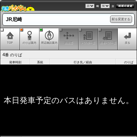
時
分
JR尼崎
駅を変更する
TOP
のりば案内
周辺施設案内
路線図
バス停一覧
発車バス一覧
戻る
4
番 のりば
発車時刻
系統
行き先／経由
のりば
本日発車予定のバスはありません。