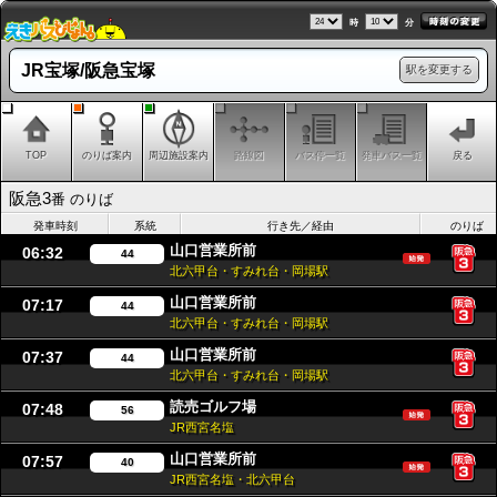
時
分
JR宝塚/阪急宝塚
駅を変更する
TOP
のりば案内
周辺施設案内
路線図
バス停一覧
発車バス一覧
戻る
阪急3
番 のりば
発車時刻
系統
行き先／経由
のりば
山口営業所前
06:32
44
北六甲台・すみれ台・岡場駅
山口営業所前
07:17
44
北六甲台・すみれ台・岡場駅
山口営業所前
07:37
44
北六甲台・すみれ台・岡場駅
読売ゴルフ場
07:48
56
JR西宮名塩
山口営業所前
07:57
40
JR西宮名塩・北六甲台