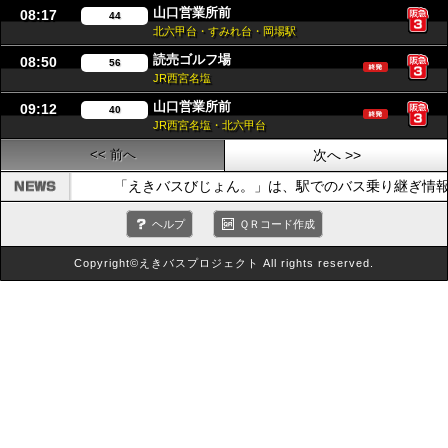
山口営業所前
08:17
44
北六甲台・すみれ台・岡場駅
読売ゴルフ場
08:50
56
JR西宮名塩
山口営業所前
09:12
40
JR西宮名塩・北六甲台
<< 前へ
次へ >>
「えきバスびじょん。」は、駅でのバス乗り継ぎ情報
ヘルプ
ＱＲコード作成
Copyright©えきバスプロジェクト All rights reserved.