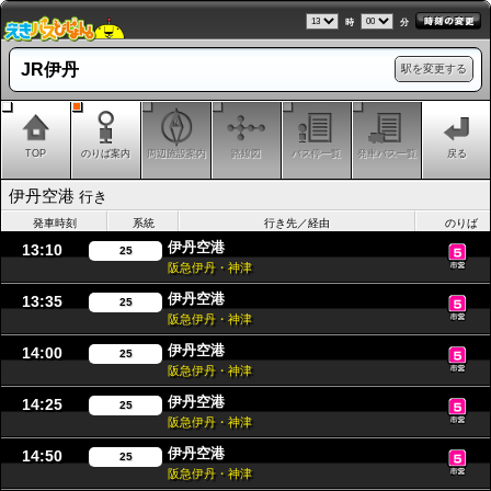
時
分
JR伊丹
駅を変更する
TOP
のりば案内
周辺施設案内
路線図
バス停一覧
発車バス一覧
戻る
伊丹空港
行き
発車時刻
系統
行き先／経由
のりば
伊丹空港
13:10
25
阪急伊丹・神津
伊丹空港
13:35
25
阪急伊丹・神津
伊丹空港
14:00
25
阪急伊丹・神津
伊丹空港
14:25
25
阪急伊丹・神津
伊丹空港
14:50
25
阪急伊丹・神津