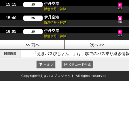
伊丹空港
15:15
25
阪急伊丹・神津
伊丹空港
15:40
25
阪急伊丹・神津
伊丹空港
16:05
25
阪急伊丹・神津
<< 前へ
次へ >>
「えきバスびじょん。」は、駅でのバス乗り継ぎ情報
ヘルプ
ＱＲコード作成
Copyright©えきバスプロジェクト All rights reserved.