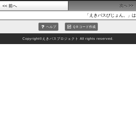
<< 前へ
次へ >>
「えきバスびじょん。」は
ヘルプ
ＱＲコード作成
Copyright©えきバスプロジェクト All rights reserved.