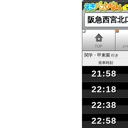
阪急西宮北
TOP
の
関学・甲東園
行き
発車時刻
21:58
22:18
22:38
22:58