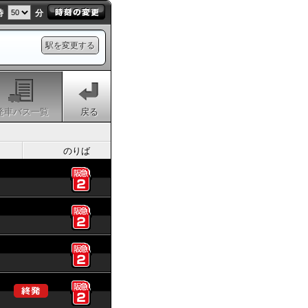
時
分
駅を変更する
発車バス一覧
戻る
のりば