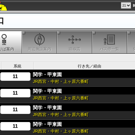
口
りば案内
周辺施設案内
路線図
バス停一覧
系統
行き先／経由
関学・甲東園
11
JR西宮・中村・上ヶ原六番町
関学・甲東園
11
JR西宮・中村・上ヶ原六番町
関学・甲東園
11
JR西宮・中村・上ヶ原六番町
関学・甲東園
11
JR西宮・中村・上ヶ原六番町