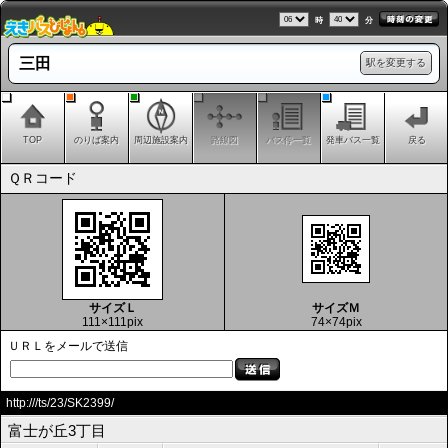
時
分
三田
駅を変更する
TOP
のりば案内
周辺施設案内
路線図
バス停一覧
発車バス一覧
戻る
ＱＲコード
サイズＬ
サイズＭ
111×111pix
74×74pix
ＵＲＬをメールで送信
http:///ts/23/SK2399/
富士が丘3丁目