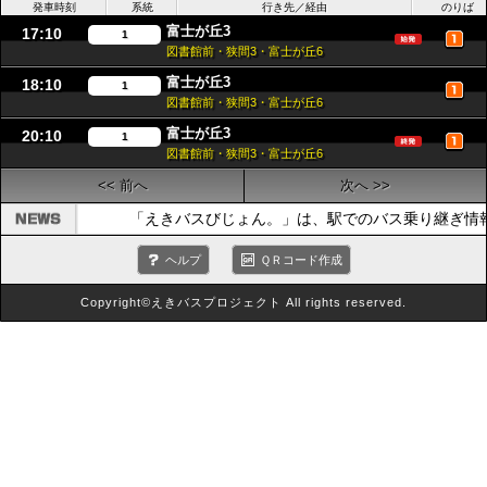
発車時刻
系統
行き先／経由
のりば
富士が丘3
17:10
1
図書館前・狭間3・富士が丘6
富士が丘3
18:10
1
図書館前・狭間3・富士が丘6
富士が丘3
20:10
1
図書館前・狭間3・富士が丘6
<< 前へ
次へ >>
「えきバスびじょん。」は、駅でのバス乗り継ぎ情
ヘルプ
ＱＲコード作成
Copyright©えきバスプロジェクト All rights reserved.