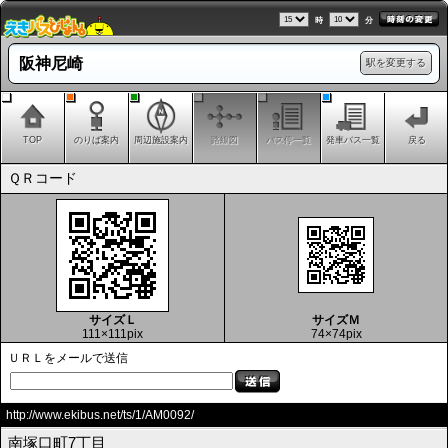
時
分
阪神尼崎
駅を変更する
TOP
のりば案内
周辺施設案内
路線図
バス停一覧
発車バス一覧
戻る
ＱＲコード
サイズＬ
サイズＭ
111×111pix
74×74pix
ＵＲＬをメールで送信
http://www.ekibus.net/ts/1/AM0092/
南塚口町7丁目