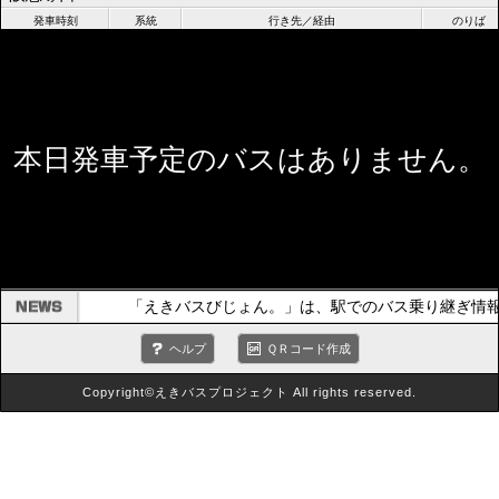
発車時刻
系統
行き先／経由
のりば
本日発車予定のバスはありません。
「えきバスびじょん。」は、駅でのバス乗り継ぎ情
ヘルプ
ＱＲコード作成
Copyright©えきバスプロジェクト All rights reserved.