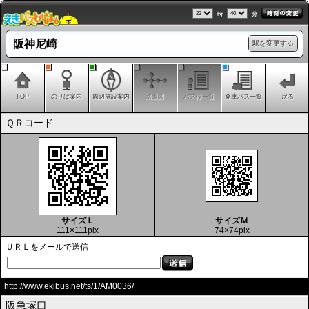
時
分
阪神尼崎
駅を変更する
TOP
のりば案内
周辺施設案内
路線図
バス停一覧
発車バス一覧
戻る
ＱＲコード
サイズＬ
サイズＭ
111×111pix
74×74pix
ＵＲＬをメールで送信
http://www.ekibus.net/ts/1/AM0036/
阪急塚口