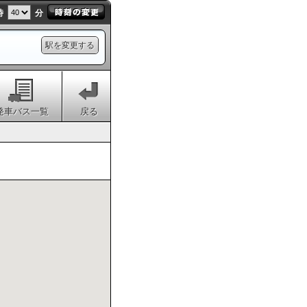
時
分
駅を変更する
発車バス一覧
戻る