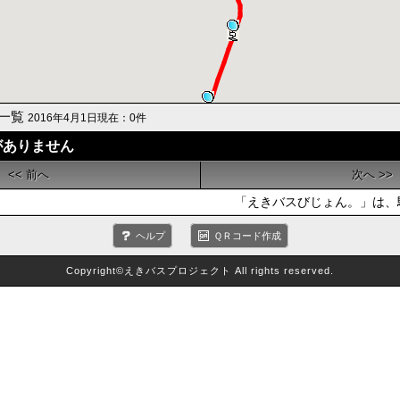
一覧
2016年4月1日現在：0件
がありません
<< 前へ
次へ >>
「えきバスびじょん。」は、駅
ヘルプ
ＱＲコード作成
Copyright©えきバスプロジェクト All rights reserved.