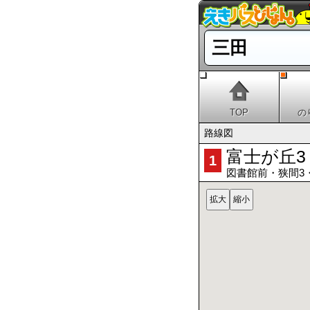
三田
TOP
の
路線図
富士が丘3
1
図書館前・狭間3