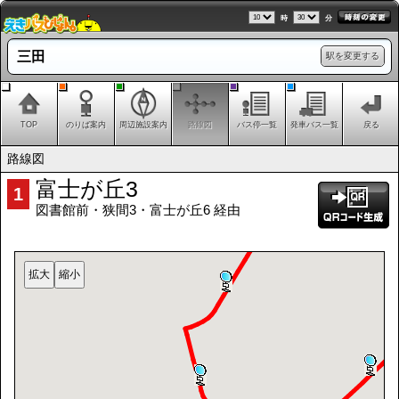
時
分
三田
駅を変更する
TOP
のりば案内
周辺施設案内
路線図
バス停一覧
発車バス一覧
戻る
路線図
富士が丘3
1
図書館前・狭間3・富士が丘6 経由