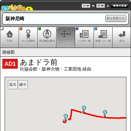
時
分
阪神尼崎
駅を変更する
TOP
のりば案内
周辺施設案内
路線図
バス停一覧
発車バス一覧
戻る
路線図
あまドラ前
AD1
社協会館・阪神大物・工業団地 経由