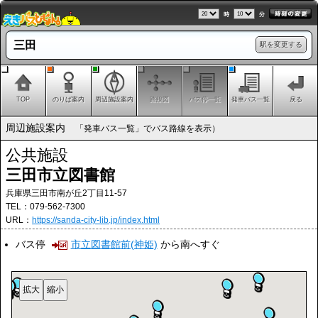
時
分
三田
駅を変更する
TOP
のりば案内
周辺施設案内
路線図
バス停一覧
発車バス一覧
戻る
周辺施設案内
「発車バス一覧」でバス路線を表示）
公共施設
三田市立図書館
兵庫県三田市南が丘2丁目11-57
TEL：079-562-7300
URL：
https://sanda-city-lib.jp/index.html
バス停
市立図書館前(神姫)
から南へすぐ