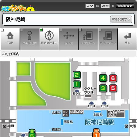
時
分
阪神尼崎
駅を変更する
TOP
のりば案内
周辺施設案内
路線図
バス停一覧
発車バス一覧
戻る
のりば案内