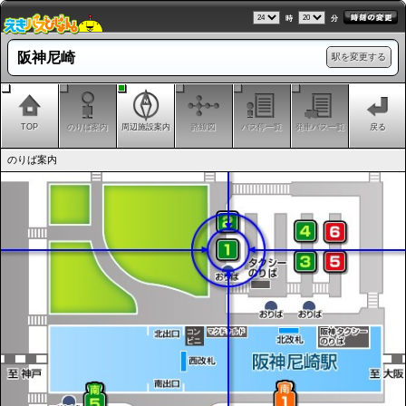
時
分
阪神尼崎
駅を変更する
TOP
のりば案内
周辺施設案内
路線図
バス停一覧
発車バス一覧
戻る
のりば案内